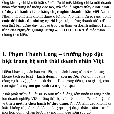
Ông không chỉ là một luật sư sở hữu trí tuệ, không chỉ là một doanh
nhân xây dựng hệ thống đào tạo, mà còn là
người thầy định hình
tư duy và hành vi cho hàng chục nghìn doanh nhân Việt Nam
.
Những gì ông làm không dừng ở lời nói. Nó hiện hữu rõ ràng trong
cuộc đời thật của những người học trò
, những doanh nhân đã đi
qua thất bại, đứng dậy, tái cấu trúc bản thân và doanh nghiệp. Hành
trình của
Nguyễn Quang Hưng – CEO HUTIKA
là một minh
chứng tiêu biểu.
1. Phạm Thành Long – trường hợp đặc
biệt trong hệ sinh thái doanh nhân Việt
Điểm khác biệt căn bản của Phạm Thành Long nằm ở chỗ: ông
không tách rời
luật – kinh doanh – con người
. Với ông, luật là
công cụ bảo vệ giá trị, kinh doanh là phương tiện tạo ra giá trị, còn
con người là
nguồn gốc sinh ra mọi kết quả
.
Xuất phát điểm là luật sư sở hữu trí tuệ, ông sớm nhận ra rằng phần
lớn doanh nghiệp Việt không thất bại vì thiếu kiến thức pháp lý, mà
vì
thiếu một hệ điều hành tư duy đúng
. Người lãnh đạo không kỷ
luật, không rõ giá trị cốt lõi, không quản trị được thân – tâm – trí thì
mọi hợp đồng, chiến lược hay mô hình đều sớm sụp đổ.