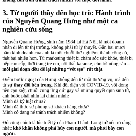
3. Từ người thầy đến học trò: Hành trình
của Nguyễn Quang Hưng như một ca
nghiên cứu sống
Nguyễn Quang Hưng, sinh năm 1984 tại Hà Nội, là một doanh
nhân đi lên từ thị trường, không phải từ lý thuyết. Gần hai mươi
năm kinh doanh của anh là một chuỗi thử nghiệm, thành công có,
thất bại nhiều hơn. Từ marketing thiết bị chăm sóc sức khỏe, thiết bị
bếp cao cấp, thời trang trẻ em, nội thất karaoke, cho tới nông sản –
mỗi giai đoạn đều để lại những “vết sẹo” rất thật
.
Điểm bước ngoặt của Hưng không đến từ một thương vụ, mà đến
từ
sự thay đổi bên trong
. Khi đối diện với COVID-19, với dòng
tiền cạn kiệt, chuỗi cung ứng đứt gãy và những quyết định sinh tử,
anh buộc phải nhìn lại chính mình:
Mình đã kỷ luật chưa?
Mình đã thực sự phụng sự khách hàng chưa?
Mình có đang né tránh trách nhiệm không?
Đó cũng chính là lúc triết lý của Phạm Thành Long trở nên rõ ràng
nhất:
khó khăn không phá hủy con người, mà phơi bày con
người
.