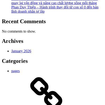
quay lại vận động và nâng cao chất lượng sống mỗi tháng
Phan Duy Thiệp – Hành trình thay đổi từ con số 0 đến bản
lĩnh doanh nhân tự lập
Recent Comments
No comments to show.
Archives
January 2026
Categories
pages
Nguyễn
Quang
Hưng
Là
Ai?