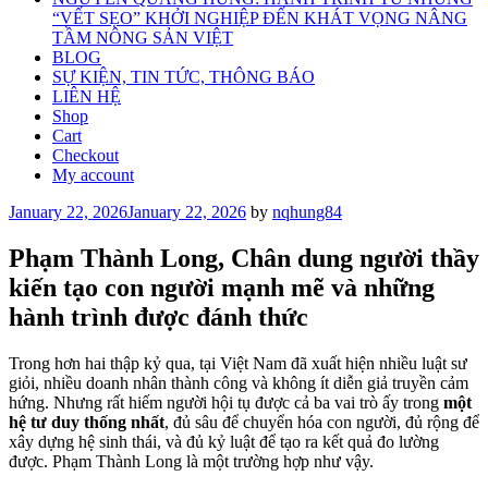
“VẾT SẸO” KHỞI NGHIỆP ĐẾN KHÁT VỌNG NÂNG
TẦM NÔNG SẢN VIỆT
BLOG
SỰ KIỆN, TIN TỨC, THÔNG BÁO
LIÊN HỆ
Shop
Cart
Checkout
My account
Posted
January 22, 2026
January 22, 2026
by
nqhung84
on
Phạm Thành Long, Chân dung người thầy
kiến tạo con người mạnh mẽ và những
hành trình được đánh thức
Trong hơn hai thập kỷ qua, tại Việt Nam đã xuất hiện nhiều luật sư
giỏi, nhiều doanh nhân thành công và không ít diễn giả truyền cảm
hứng. Nhưng rất hiếm người hội tụ được cả ba vai trò ấy trong
một
hệ tư duy thống nhất
, đủ sâu để chuyển hóa con người, đủ rộng để
xây dựng hệ sinh thái, và đủ kỷ luật để tạo ra kết quả đo lường
được. Phạm Thành Long là một trường hợp như vậy.