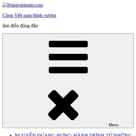
Skip
to
Cùng Việt nam thịnh vượng
content
làm điều đúng đắn
Menu
NGUYỄN QUANG HƯNG: HÀNH TRÌNH TỪ NHỮNG