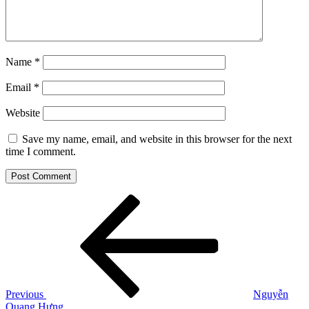
Name
*
Email
*
Website
Save my name, email, and website in this browser for the next
time I comment.
Post
Previous
Post
navigation
Previous
Nguyễn
Quang Hưng