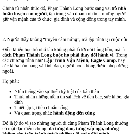
Chính từ nhận thức đó, Phạm Thành Long bước sang vai trò
nhà
huấn luyện con người
, tập trung vào doanh nhân – những người
giữ vận mệnh của tổ chức, gia đình và cộng đồng trong tay mình.
2. Người thầy không “truyền cảm hứng”, mà lập trình lại cuộc đời
Điều khiến học trò nhớ lâu không phải là lời nói hùng hồn, mà là
cách Phạm Thành Long buộc họ phải thay đổi hành vi
. Trong
các chương trình như
Lập Trình Vận Mệnh
,
Eagle Camp
, hay
các khóa bán hàng và lãnh đạo, người học không được phép đứng
ngoài.
Họ phải:
Nhìn thẳng vào sự thiếu kỷ luật của bản thân
Thừa nhận những niềm tin sai lệch về tiền bạc, sức khỏe, gia
đình
Thiết lập lại tiêu chuẩn sống
Và quan trọng nhất:
hành động đến cùng
Đó là lý do vì sao những người đi cùng Phạm Thành Long thường
có một đặc điểm chung:
đã từng đau, từng vấp ngã, nhưng
không còn trốn tránh trách nhiệm với cuộc đời mình
.