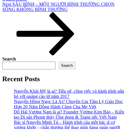
Next
Next
SÁU BÌNH – MỘT NGƯỜI BÌNH THƯỜNG CHỌN
Post
SỐNG KHÔNG BÌNH THƯỜNG
Search
Search
Recent Posts
Nguyễn Khải Mỹ là ai? Tiểu sử, công việc và hành trình gắn
bó với quảng cáo từ năm 2017
Nguyễn Hồng Ngọc Là Ai? Chuyên Gia Tâm Lý Giáo Dục
Hơn 26 Năm Đồng Hành Cùng Cha Mẹ Việt
Đỗ Hải Vương Nam là ai? Founder Vương Kim Bảo – Kiến
tạo Di sản Phong thủy Ứng dụng & Trang sức Việt Nam
Bác sĩ Nguyễn Minh Tú – Hành trình của một bác sĩ cơ
xương khớp – chấn thương thể thao giúp hàng ngàn người