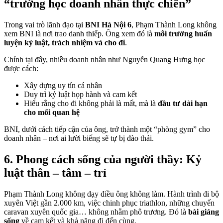
“trường học doanh nhân thực chiến”
Trong vai trò lãnh đạo tại
BNI Hà Nội 6
, Phạm Thành Long không
xem BNI là nơi trao danh thiếp. Ông xem đó là
môi trường huấn
luyện kỷ luật, trách nhiệm và cho đi
.
Chính tại đây, nhiều doanh nhân như Nguyễn Quang Hưng học
được cách:
Xây dựng uy tín cá nhân
Duy trì kỷ luật họp hành và cam kết
Hiểu rằng cho đi không phải là mất, mà là
đầu tư dài hạn
cho mối quan hệ
BNI, dưới cách tiếp cận của ông, trở thành một “phòng gym” cho
doanh nhân – nơi ai lười biếng sẽ tự bị đào thải.
6. Phong cách sống của người thầy: Kỷ
luật thân – tâm – trí
Phạm Thành Long không dạy điều ông không làm. Hành trình đi bộ
xuyên Việt gần 2.000 km, việc chinh phục triathlon, những chuyến
caravan xuyên quốc gia… không nhằm phô trương. Đó là
bài giảng
sống
về cam kết và khả năng đi đến cùng.