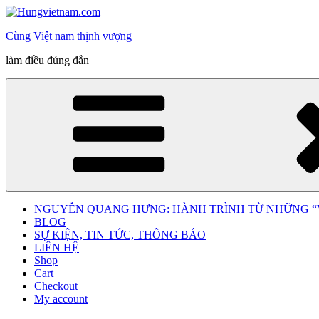
Skip
to
Cùng Việt nam thịnh vượng
content
làm điều đúng đắn
NGUYỄN QUANG HƯNG: HÀNH TRÌNH TỪ NHỮNG “V
BLOG
SỰ KIỆN, TIN TỨC, THÔNG BÁO
LIÊN HỆ
Shop
Cart
Checkout
My account