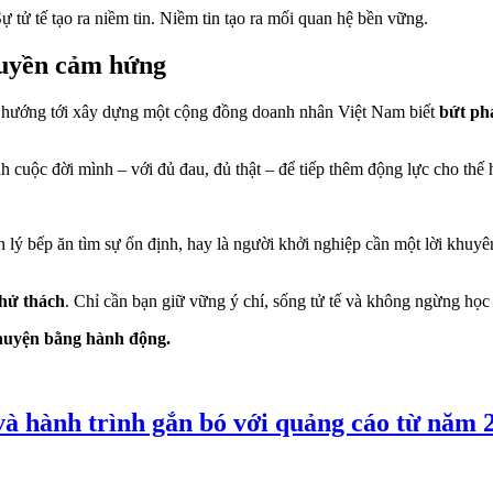
Sự tử tế tạo ra niềm tin. Niềm tin tạo ra mối quan hệ bền vững.
ruyền cảm hứng
hướng tới xây dựng một cộng đồng doanh nhân Việt Nam biết
bứt ph
nh cuộc đời mình – với đủ đau, đủ thật – để tiếp thêm động lực cho thế 
ản lý bếp ăn tìm sự ổn định, hay là người khởi nghiệp cần một lời k
thử thách
. Chỉ cần bạn giữ vững ý chí, sống tử tế và không ngừng học 
huyện bằng hành động.
và hành trình gắn bó với quảng cáo từ năm 