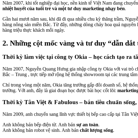
Năm 2007, khi tốt nghiệp đại học, nền kinh tế Việt Nam đang chuyển
nhiệt huyết của tuổi trẻ và một tư duy marketing nhạy bén
.
Gần hai mươi năm sau, khi đã đi qua nhiều chu kỳ thăng trầm, Ngu
hàng nông sản miền Bắc. Từ đây, những dòng chảy hoa quả nguyên li
hàng triệu thực khách mỗi ngày.
2. Những cột mốc vàng và tư duy “dẫn dắt 
Thời kỳ làm việc tại công ty Okia – học cách tạo ra t
Năm 2007, Nguyễn Quang Hưng gia nhập công ty Okia với vai trò chu
Bắc – Trung , trực tiếp mở rộng hệ thống showroom tại các trung tâm
Chỉ trong vòng một năm, Okia tăng trưởng gấp đôi doanh số, hệ thốn
trường. Với anh, đây là giai đoạn học được bài học cốt lõi:
marketing
Thời kỳ Tân Việt & Fabulous – bán tiêu chuẩn sống
Năm 2009, anh chuyển sang lĩnh vực thiết bị bếp cao cấp tại Tân Việ
Anh không bán bếp điện từ. Anh bán
sự an toàn
.
Anh không bán robot vệ sinh. Anh bán
chất lượng sống
.