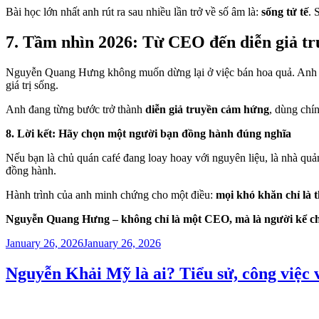
Bài học lớn nhất anh rút ra sau nhiều lần trở về số âm là:
sống tử tế
. 
7. Tầm nhìn 2026: Từ CEO đến diễn giả t
Nguyễn Quang Hưng không muốn dừng lại ở việc bán hoa quả. Anh 
giá trị sống.
Anh đang từng bước trở thành
diễn giả truyền cảm hứng
, dùng chí
8. Lời kết: Hãy chọn một người bạn đồng hành đúng nghĩa
Nếu bạn là chủ quán café đang loay hoay với nguyên liệu, là nhà qu
đồng hành.
Hành trình của anh minh chứng cho một điều:
mọi khó khăn chỉ là 
Nguyễn Quang Hưng – không chỉ là một CEO, mà là người kể c
Posted
January 26, 2026
January 26, 2026
on
Nguyễn Khải Mỹ là ai? Tiểu sử, công việc 