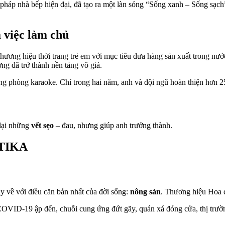
i pháp nhà bếp hiện đại, đã tạo ra một làn sóng “Sống xanh – Sống sạch
a việc làm chủ
hương hiệu thời trang trẻ em với mục tiêu đưa hàng sản xuất trong nư
ng đã trở thành nền tảng vô giá.
ông phòng karaoke. Chỉ trong hai năm, anh và đội ngũ hoàn thiện hơn 2
 lại những
vết sẹo
– đau, nhưng giúp anh trưởng thành.
UTIKA
về với điều căn bản nhất của đời sống:
nông sản
. Thương hiệu Hoa 
ID-19 ập đến, chuỗi cung ứng đứt gãy, quán xá đóng cửa, thị trường r