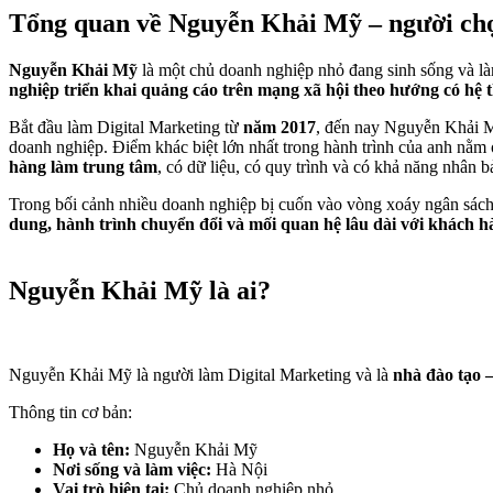
Tổng quan về Nguyễn Khải Mỹ – người ch
Nguyễn Khải Mỹ
là một chủ doanh nghiệp nhỏ đang sinh sống và là
nghiệp triển khai quảng cáo trên mạng xã hội theo hướng có hệ 
Bắt đầu làm Digital Marketing từ
năm 2017
, đến nay Nguyễn Khải 
doanh nghiệp. Điểm khác biệt lớn nhất trong hành trình của anh nằm 
hàng làm trung tâm
, có dữ liệu, có quy trình và có khả năng nhân 
Trong bối cảnh nhiều doanh nghiệp bị cuốn vào vòng xoáy ngân sá
dung, hành trình chuyển đổi và mối quan hệ lâu dài với khách h
Nguyễn Khải Mỹ là ai?
Nguyễn Khải Mỹ là người làm Digital Marketing và là
nhà đào tạo 
Thông tin cơ bản:
Họ và tên:
Nguyễn Khải Mỹ
Nơi sống và làm việc:
Hà Nội
Vai trò hiện tại:
Chủ doanh nghiệp nhỏ