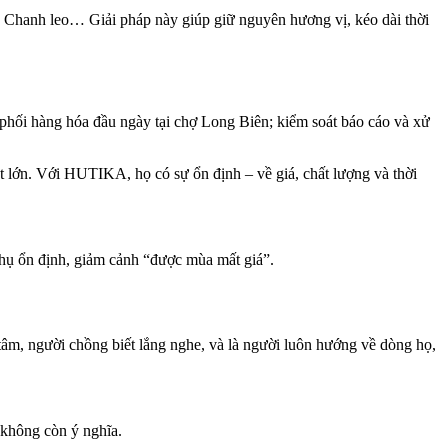
, Chanh leo… Giải pháp này giúp giữ nguyên hương vị, kéo dài thời
hối hàng hóa đầu ngày tại chợ Long Biên; kiểm soát báo cáo và xử
ụt lớn. Với HUTIKA, họ có sự ổn định – về giá, chất lượng và thời
thụ ổn định, giảm cảnh “được mùa mất giá”.
 tâm, người chồng biết lắng nghe, và là người luôn hướng về dòng họ,
 không còn ý nghĩa.