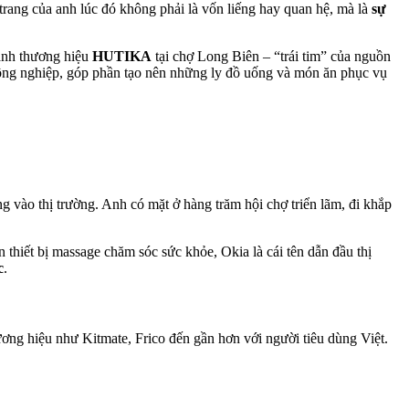
rang của anh lúc đó không phải là vốn liếng hay quan hệ, mà là
sự
ành thương hiệu
HUTIKA
tại chợ Long Biên – “trái tim” của nguồn
công nghiệp, góp phần tạo nên những ly đồ uống và món ăn phục vụ
vào thị trường. Anh có mặt ở hàng trăm hội chợ triển lãm, đi khắp
hiết bị massage chăm sóc sức khỏe, Okia là cái tên dẫn đầu thị
c
.
ương hiệu như Kitmate, Frico đến gần hơn với người tiêu dùng Việt.