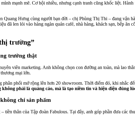
 mình mạnh mẽ. Cơ hội nhiều, nhưng cạnh tranh cũng khốc liệt. Hành t
yễn Quang Hưng cùng người bạn đời – chị Phùng Thị Thi – đang vận h
ệu đã len lỏi vào hàng ngàn quán café, nhà hàng, khách sạn, bếp ăn 
thị trường”
ăng trưởng thật
yên viên marketing. Anh không chọn con đường an toàn, mà lao thẳng 
 thương mại lớn.
g phân phối mở rộng lên hơn 20 showroom. Thời điểm đó, khi nhắc đến t
 không phải là quảng cáo, mà là tạo niềm tin và hiện diện đúng lú
, không chỉ sản phẩm
t – tiền thân của Tập đoàn Fabulous. Tại đây, anh góp phần đưa các th