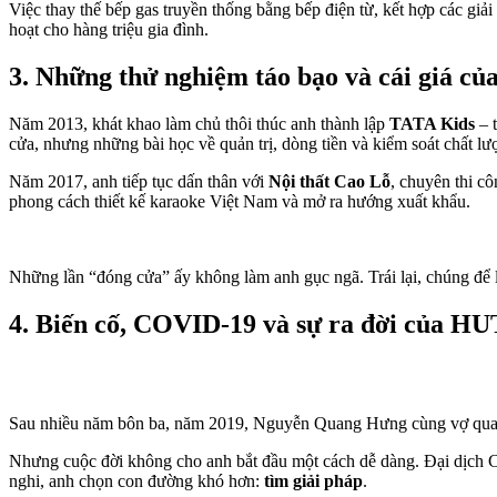
Việc thay thế bếp gas truyền thống bằng bếp điện từ, kết hợp các giả
hoạt cho hàng triệu gia đình.
3. Những thử nghiệm táo bạo và cái giá củ
Năm 2013, khát khao làm chủ thôi thúc anh thành lập
TATA Kids
– t
cửa, nhưng những bài học về quản trị, dòng tiền và kiểm soát chất lượ
Năm 2017, anh tiếp tục dấn thân với
Nội thất Cao Lỗ
, chuyên thi c
phong cách thiết kế karaoke Việt Nam và mở ra hướng xuất khẩu.
Những lần “đóng cửa” ấy không làm anh gục ngã. Trái lại, chúng để
4. Biến cố, COVID-19 và sự ra đời của H
Sau nhiều năm bôn ba, năm 2019, Nguyễn Quang Hưng cùng vợ quay 
Nhưng cuộc đời không cho anh bắt đầu một cách dễ dàng. Đại dịch COV
nghi, anh chọn con đường khó hơn:
tìm giải pháp
.