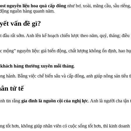
cost nguyên liệu hoa quả cấp đông
như bơ, xoài, mãng cầu, sầu riêng
hủ động nguồn hàng quanh năm.
yết vấn đề gì?
 rất sớm. Anh lên kế hoạch chiến lược theo năm, quý, tháng; điều p
“ác mộng” nguyên liệu: giá biến động, chất lượng không ổn định, hao h
 khách hàng thường xuyên mỗi tháng
.
ồng hành. Bằng việc chế biến sâu và cấp đông, anh giúp nông sản tiêu 
ân tử tế
nh tin rằng
gia đình là nguồn cội của nghị lực
. Anh là người cha tận
g tốt hơn, không giúp nhân viên có cuộc sống tốt hơn, thì kinh doanh