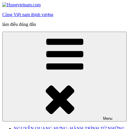
Skip
to
Cùng Việt nam thịnh vượng
content
làm điều đúng đắn
Menu
NGUYỄN QUANG HƯNG: HÀNH TRÌNH TỪ NHỮNG