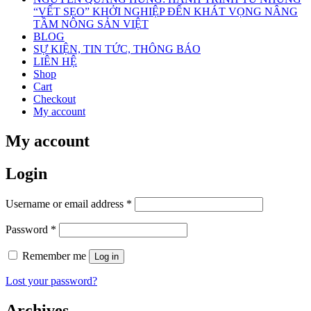
“VẾT SẸO” KHỞI NGHIỆP ĐẾN KHÁT VỌNG NÂNG
TẦM NÔNG SẢN VIỆT
BLOG
SỰ KIỆN, TIN TỨC, THÔNG BÁO
LIÊN HỆ
Shop
Cart
Checkout
My account
My account
Login
Required
Username or email address
*
Required
Password
*
Remember me
Log in
Lost your password?
Archives