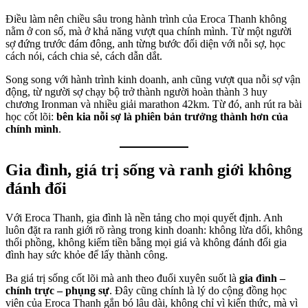
Điều làm nên chiều sâu trong hành trình của Eroca Thanh không
nằm ở con số, mà ở khả năng vượt qua chính mình. Từ một người
sợ đứng trước đám đông, anh từng bước đối diện với nỗi sợ, học
cách nói, cách chia sẻ, cách dẫn dắt.
Song song với hành trình kinh doanh, anh cũng vượt qua nỗi sợ vận
động, từ người sợ chạy bộ trở thành người hoàn thành 3 huy
chương Ironman và nhiều giải marathon 42km. Từ đó, anh rút ra bài
học cốt lõi:
bên kia nỗi sợ là phiên bản trưởng thành hơn của
chính mình
.
Gia đình, giá trị sống và ranh giới không
đánh đổi
Với Eroca Thanh, gia đình là nền tảng cho mọi quyết định. Anh
luôn đặt ra ranh giới rõ ràng trong kinh doanh: không lừa dối, không
thổi phồng, không kiếm tiền bằng mọi giá và không đánh đổi gia
đình hay sức khỏe để lấy thành công.
Ba giá trị sống cốt lõi mà anh theo đuổi xuyên suốt là
gia đình –
chính trực – phụng sự
. Đây cũng chính là lý do cộng đồng học
viên của Eroca Thanh gắn bó lâu dài, không chỉ vì kiến thức, mà vì