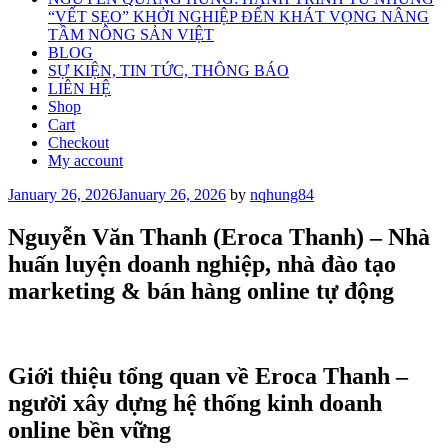
“VẾT SẸO” KHỞI NGHIỆP ĐẾN KHÁT VỌNG NÂNG
TẦM NÔNG SẢN VIỆT
BLOG
SỰ KIỆN, TIN TỨC, THÔNG BÁO
LIÊN HỆ
Shop
Cart
Checkout
My account
Posted
January 26, 2026
January 26, 2026
by
nqhung84
on
Nguyễn Văn Thanh (Eroca Thanh) – Nhà
huấn luyện doanh nghiệp, nhà đào tạo
marketing & bán hàng online tự động
Giới thiệu tổng quan về Eroca Thanh –
người xây dựng hệ thống kinh doanh
online bền vững