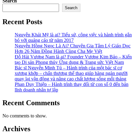
Search
Search
Recent Posts
Nguyễn Khải Mỹ là ai? Tiểu sử, công việc và hành trình gắn
bó với quảng cáo từ năm 2017
Nguyễn Hồng Ngọc Là Ai? Chuyên Gia Tâm Lý Giáo Dục
Hơn 26 Năm Đồng Hành Cùng Cha Mẹ Việt
Đỗ Hải Vương Nam là ai? Founder Vương Kim Bảo – Kiến
tạo Di sản Phong thủy Ứng dụng & Trang sức Việt Nam
Bác sĩ Nguyễn Minh Tú – Hành trình của một bác sĩ cơ
xương khớp – chấn thương thể thao giúp hàng ngàn người
quay lại vận động và nâng cao chất lượng sống mỗi tháng
Phan Duy Thiệp – Hành trình thay đổi từ con số 0 đến bản
lĩnh doanh nhân tự lập
Recent Comments
No comments to show.
Archives