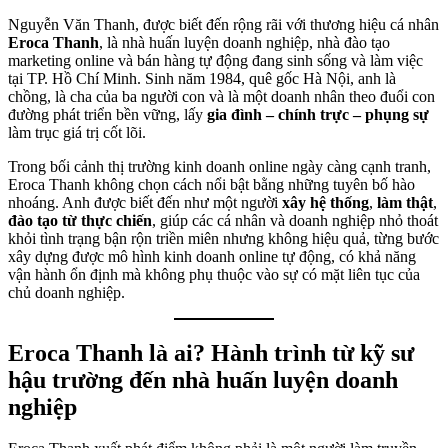
Nguyễn Văn Thanh, được biết đến rộng rãi với thương hiệu cá nhân
Eroca Thanh
, là nhà huấn luyện doanh nghiệp, nhà đào tạo
marketing online và bán hàng tự động đang sinh sống và làm việc
tại TP. Hồ Chí Minh. Sinh năm 1984, quê gốc Hà Nội, anh là
chồng, là cha của ba người con và là một doanh nhân theo đuổi con
đường phát triển bền vững, lấy
gia đình – chính trực – phụng sự
làm trục giá trị cốt lõi.
Trong bối cảnh thị trường kinh doanh online ngày càng cạnh tranh,
Eroca Thanh không chọn cách nổi bật bằng những tuyên bố hào
nhoáng. Anh được biết đến như một người
xây hệ thống
,
làm thật
,
đào tạo từ thực chiến
, giúp các cá nhân và doanh nghiệp nhỏ thoát
khỏi tình trạng bận rộn triền miên nhưng không hiệu quả, từng bước
xây dựng được mô hình kinh doanh online tự động, có khả năng
vận hành ổn định mà không phụ thuộc vào sự có mặt liên tục của
chủ doanh nghiệp.
Eroca Thanh là ai? Hành trình từ kỹ sư
hậu trường đến nhà huấn luyện doanh
nghiệp