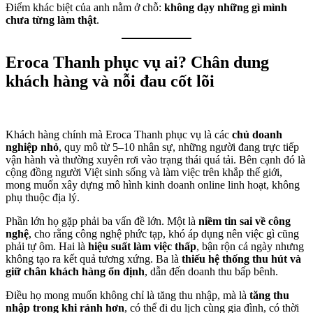
Điểm khác biệt của anh nằm ở chỗ:
không dạy những gì mình
chưa từng làm thật
.
Eroca Thanh phục vụ ai? Chân dung
khách hàng và nỗi đau cốt lõi
Khách hàng chính mà Eroca Thanh phục vụ là các
chủ doanh
nghiệp nhỏ
, quy mô từ 5–10 nhân sự, những người đang trực tiếp
vận hành và thường xuyên rơi vào trạng thái quá tải. Bên cạnh đó là
cộng đồng người Việt sinh sống và làm việc trên khắp thế giới,
mong muốn xây dựng mô hình kinh doanh online linh hoạt, không
phụ thuộc địa lý.
Phần lớn họ gặp phải ba vấn đề lớn. Một là
niềm tin sai về công
nghệ
, cho rằng công nghệ phức tạp, khó áp dụng nên việc gì cũng
phải tự ôm. Hai là
hiệu suất làm việc thấp
, bận rộn cả ngày nhưng
không tạo ra kết quả tương xứng. Ba là
thiếu hệ thống thu hút và
giữ chân khách hàng ổn định
, dẫn đến doanh thu bấp bênh.
Điều họ mong muốn không chỉ là tăng thu nhập, mà là
tăng thu
nhập trong khi rảnh hơn
, có thể đi du lịch cùng gia đình, có thời