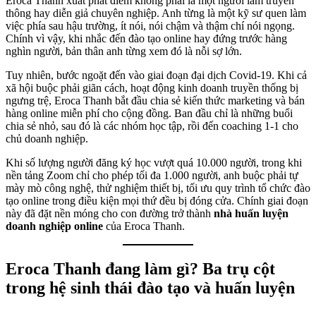
Eroca Thanh xuất phát điểm không phải là một người làm truyền
thông hay diễn giả chuyên nghiệp. Anh từng là một kỹ sư quen làm
việc phía sau hậu trường, ít nói, nói chậm và thậm chí nói ngọng.
Chính vì vậy, khi nhắc đến đào tạo online hay đứng trước hàng
nghìn người, bản thân anh từng xem đó là nỗi sợ lớn.
Tuy nhiên, bước ngoặt đến vào giai đoạn đại dịch Covid-19. Khi cả
xã hội buộc phải giãn cách, hoạt động kinh doanh truyền thống bị
ngưng trệ, Eroca Thanh bắt đầu chia sẻ kiến thức marketing và bán
hàng online miễn phí cho cộng đồng. Ban đầu chỉ là những buổi
chia sẻ nhỏ, sau đó là các nhóm học tập, rồi đến coaching 1-1 cho
chủ doanh nghiệp.
Khi số lượng người đăng ký học vượt quá 10.000 người, trong khi
nền tảng Zoom chỉ cho phép tối đa 1.000 người, anh buộc phải tự
mày mò công nghệ, thử nghiệm thiết bị, tối ưu quy trình tổ chức đào
tạo online trong điều kiện mọi thứ đều bị đóng cửa. Chính giai đoạn
này đã đặt nền móng cho con đường trở thành
nhà huấn luyện
doanh nghiệp online
của Eroca Thanh.
Eroca Thanh đang làm gì? Ba trụ cột
trong hệ sinh thái đào tạo và huấn luyện