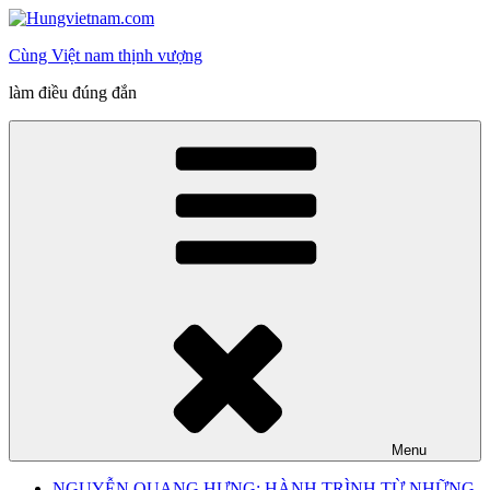
Skip
to
Cùng Việt nam thịnh vượng
content
làm điều đúng đắn
Menu
NGUYỄN QUANG HƯNG: HÀNH TRÌNH TỪ NHỮNG