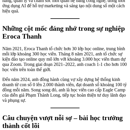
hàng, quản lý và chăm sóc mối quan hệ bằng công nghệ, đồng thời
ứng dụng AI để hỗ trợ marketing và sáng tạo nội dung số một cách
hiệu quả.
Những cột mốc đáng nhớ trong sự nghiệp
Eroca Thanh
Năm 2021, Eroca Thanh tổ chức hơn 30 lớp học online, trung bình
mỗi lớp khoảng 300 học viên. Tháng 8 năm 2021, anh tổ chức sự
kiện đào tạo online quy mô lớn với khoảng 3.000 học viên tham dự
qua Zoom. Trong giai đoạn 2021–2022, anh coach 1-1 cho hơn 100
học viên trên toàn thế giới.
Đến năm 2024, anh đồng hành cùng vợ xây dựng hệ thống kinh
doanh từ con số 0 lên 2.000 thành viên, đạt doanh số khoảng 100 tỷ
đồng mỗi năm. Song song đó, anh là học viên cao cấp Eagle Camp
của diễn giả Phạm Thành Long, tiếp tục hoàn thiện tư duy lãnh đạo
và phụng sự.
Câu chuyện vượt nỗi sợ – bài học trưởng
thành cốt lõi