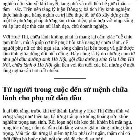
nghiên cứu sâu về khí huyết, tạng phủ và mối liên hệ giữa thân –
tâm – sắc. Trên nền tảng lý luận Đông y, bà tích lũy kinh nghiệm
thực hành qua hàng nghìn ca trị liệu thực tế, từ đó xây dựng nên
một hệ phương pháp dưỡng sinh toàn diện, phù hợp với nhịp sống
và áp lực đặc thù của nữ lãnh đạo, chủ doanh nghiệp.
Với Huê Thị, chữa lành không phải là mang lại cảm giác “dễ chịu
tạm thời”, mà là giúp cơ thể phục hồi khả năng tự chữa lành, để
người phụ nữ có thể ngủ sâu, sống chậm lại bên trong và giữ được
tâm tĩnh giữa dòng đời biến động. Đây cũng là lý do những cụm từ
như
gội đầu dưỡng sinh Hà Nội
,
gội đầu dưỡng sinh Gia Lâm Hà
Nội
,
chữa lành ở Hà Nội
gắn liền với tên tuổi của bà, nhưng ở một
tầng nghĩa sâu hơn rất nhiều.
Từ người trong cuộc đến sứ mệnh chữa
lành cho phụ nữ dẫn đầu
Ít ai biết rằng, trước khi trở thành Lương y Huê Thị điềm tĩnh và
vững vàng như hiện tại, bà từng trải qua khủng hoảng sức khỏe
nghiêm trọng sau sinh. Rối loạn nội tiết kéo dài khiến bà mất ngủ,
rụng tóc nặng, nấm da đầu dai dẳng và suy giảm năng lượng trầm
trọng. Mái tóc dài từng là niềm tự hào phải cắt ngắn, thậm chí có
thời điểm bà buộc phải nối tóc giả để che đi sự tự ti.