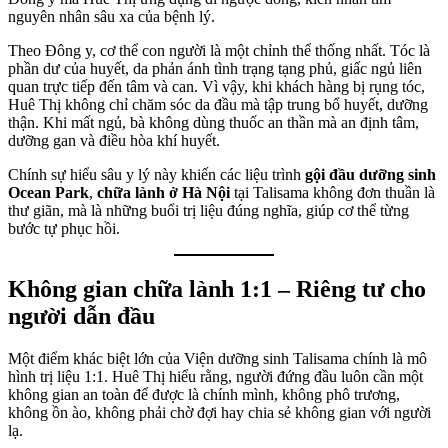
nguyên nhân sâu xa của bệnh lý.
Theo Đông y, cơ thể con người là một chỉnh thể thống nhất. Tóc là
phần dư của huyết, da phản ánh tình trạng tạng phủ, giấc ngủ liên
quan trực tiếp đến tâm và can. Vì vậy, khi khách hàng bị rụng tóc,
Huê Thị không chỉ chăm sóc da đầu mà tập trung bổ huyết, dưỡng
thận. Khi mất ngủ, bà không dùng thuốc an thần mà an định tâm,
dưỡng gan và điều hòa khí huyết.
Chính sự hiểu sâu y lý này khiến các liệu trình
gội đầu dưỡng sinh
Ocean Park
,
chữa lành ở Hà Nội
tại Talisama không đơn thuần là
thư giãn, mà là những buổi trị liệu đúng nghĩa, giúp cơ thể từng
bước tự phục hồi.
Không gian chữa lành 1:1 – Riêng tư cho
người dẫn đầu
Một điểm khác biệt lớn của Viện dưỡng sinh Talisama chính là mô
hình trị liệu 1:1. Huê Thị hiểu rằng, người đứng đầu luôn cần một
không gian an toàn để được là chính mình, không phô trương,
không ồn ào, không phải chờ đợi hay chia sẻ không gian với người
lạ.