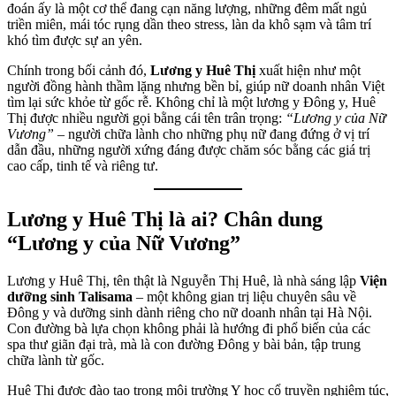
đoán ấy là một cơ thể đang cạn năng lượng, những đêm mất ngủ
triền miên, mái tóc rụng dần theo stress, làn da khô sạm và tâm trí
khó tìm được sự an yên.
Chính trong bối cảnh đó,
Lương y Huê Thị
xuất hiện như một
người đồng hành thầm lặng nhưng bền bỉ, giúp nữ doanh nhân Việt
tìm lại sức khỏe từ gốc rễ. Không chỉ là một lương y Đông y, Huê
Thị được nhiều người gọi bằng cái tên trân trọng:
“Lương y của Nữ
Vương”
– người chữa lành cho những phụ nữ đang đứng ở vị trí
dẫn đầu, những người xứng đáng được chăm sóc bằng các giá trị
cao cấp, tinh tế và riêng tư.
Lương y Huê Thị là ai? Chân dung
“Lương y của Nữ Vương”
Lương y Huê Thị, tên thật là Nguyễn Thị Huê, là nhà sáng lập
Viện
dưỡng sinh Talisama
– một không gian trị liệu chuyên sâu về
Đông y và dưỡng sinh dành riêng cho nữ doanh nhân tại Hà Nội.
Con đường bà lựa chọn không phải là hướng đi phổ biến của các
spa thư giãn đại trà, mà là con đường Đông y bài bản, tập trung
chữa lành từ gốc.
Huê Thị được đào tạo trong môi trường Y học cổ truyền nghiêm túc,