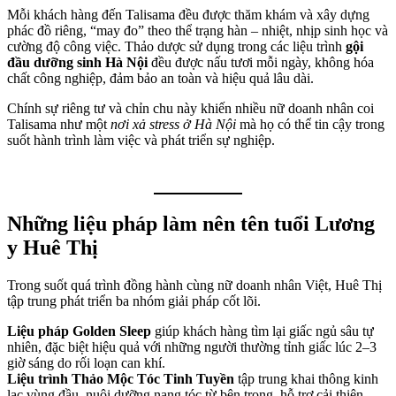
Mỗi khách hàng đến Talisama đều được thăm khám và xây dựng
phác đồ riêng, “may đo” theo thể trạng hàn – nhiệt, nhịp sinh học và
cường độ công việc. Thảo dược sử dụng trong các liệu trình
gội
đầu dưỡng sinh Hà Nội
đều được nấu tươi mỗi ngày, không hóa
chất công nghiệp, đảm bảo an toàn và hiệu quả lâu dài.
Chính sự riêng tư và chỉn chu này khiến nhiều nữ doanh nhân coi
Talisama như một
nơi xả stress ở Hà Nội
mà họ có thể tin cậy trong
suốt hành trình làm việc và phát triển sự nghiệp.
Những liệu pháp làm nên tên tuổi Lương
y Huê Thị
Trong suốt quá trình đồng hành cùng nữ doanh nhân Việt, Huê Thị
tập trung phát triển ba nhóm giải pháp cốt lõi.
Liệu pháp Golden Sleep
giúp khách hàng tìm lại giấc ngủ sâu tự
nhiên, đặc biệt hiệu quả với những người thường tỉnh giấc lúc 2–3
giờ sáng do rối loạn can khí.
Liệu trình Thảo Mộc Tóc Tinh Tuyền
tập trung khai thông kinh
lạc vùng đầu, nuôi dưỡng nang tóc từ bên trong, hỗ trợ cải thiện