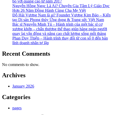
bó với quảng cáo từ năm 2017
Nguyễn Hồng Ngọc Là Ai? Chuyên Gia Tâm Lý Giáo Dục
Hơn 26 Năm Đồng Hành Cùng Cha Mẹ Việt
Đỗ Hải Vương Nam là ai? Founder Vương Kim Bảo – Kiến
tạo Di sản Phong thủy Ứng dụng & Trang sức Việt Nam
Bác sĩ Nguyễn Minh Tú – Hành trình của một bác sĩ cơ
xương khớp – chấn thương thể thao giúp hàng ngàn người
quay lại vận động và nâng cao chất lượng sống mỗi tháng
Phan Duy Thiệp – Hành trình thay đổi từ con số 0 đến bản
lĩnh doanh nhân tự lập
Recent Comments
No comments to show.
Archives
January 2026
Categories
pages