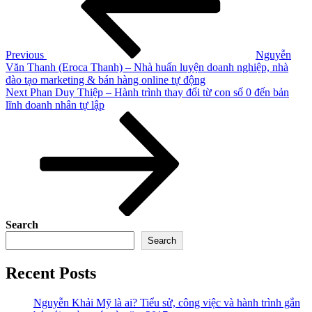
Previous
Nguyễn
Văn Thanh (Eroca Thanh) – Nhà huấn luyện doanh nghiệp, nhà
đào tạo marketing & bán hàng online tự động
Next
Next
Phan Duy Thiệp – Hành trình thay đổi từ con số 0 đến bản
Post
lĩnh doanh nhân tự lập
Search
Search
Recent Posts
Nguyễn Khải Mỹ là ai? Tiểu sử, công việc và hành trình gắn