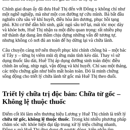
Chính giai đoạn ấy đã đưa Huê Thị đến với Đông y không chỉ như
một nghề nghiệp, mà như một con đường tự cứu mình. Bà bắt đầu
nghiên cứu sâu về khí huyết, điều hòa âm dương, phục hồi tạng
phủ. Khi cơ thể dần hồi sinh, giấc ngủ sâu trở lại, mái tóc mọc dày
và khỏe hơn, Huê Thị nhận ra một điều quan trọng: rất nhiều phụ
nữ thành đạt đang âm thầm chịu đựng những vấn đề tương tự,
nhưng không có nơi đủ an toàn để họ dừng lại và chữa lành.
Câu chuyện càng trở nên thuyết phục khi chính chồng bà – một bác
sĩ Tây y – từng bị viêm mũi dị ứng mãn tính kéo dài. Thay vì sử
dụng thuốc lâu dài, Huê Thị áp dụng dưỡng sinh toàn diện: điều
chỉnh ăn uống, nhịp ngủ, vận động và khí huyết. Chỉ sau một tháng,
các triệu chứng gần như biến mất hoàn toàn. Đó là minh chứng
sống động cho triết lý chữa lành từ gốc mà Huê Thị theo đuổi.
Triết lý chữa trị độc bản: Chữa từ gốc –
Không lệ thuộc thuốc
Điểm cốt lõi làm nên thương hiệu Lương y Huê Thị chính là triết lý
chữa từ gốc, không lệ thuộc thuốc
. Trong khi nhiều phương pháp
chăm sóc sức khỏe hiện đại tập trung xử lý triệu chứng nhanh,
Đông y mà Huê Thị ứng dụng đi ngược dòng, kiên nhẫn tìm