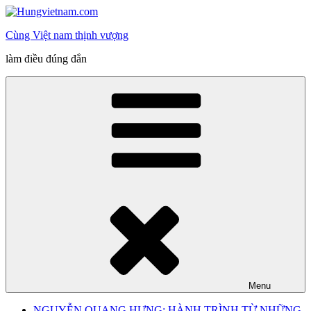
Skip
to
Cùng Việt nam thịnh vượng
content
làm điều đúng đắn
Menu
NGUYỄN QUANG HƯNG: HÀNH TRÌNH TỪ NHỮNG