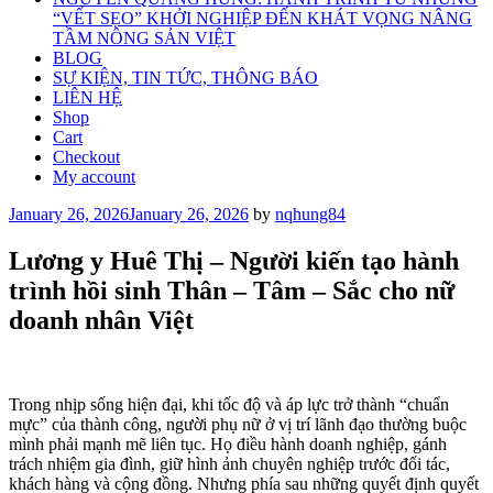
“VẾT SẸO” KHỞI NGHIỆP ĐẾN KHÁT VỌNG NÂNG
TẦM NÔNG SẢN VIỆT
BLOG
SỰ KIỆN, TIN TỨC, THÔNG BÁO
LIÊN HỆ
Shop
Cart
Checkout
My account
Posted
January 26, 2026
January 26, 2026
by
nqhung84
on
Lương y Huê Thị – Người kiến tạo hành
trình hồi sinh Thân – Tâm – Sắc cho nữ
doanh nhân Việt
Trong nhịp sống hiện đại, khi tốc độ và áp lực trở thành “chuẩn
mực” của thành công, người phụ nữ ở vị trí lãnh đạo thường buộc
mình phải mạnh mẽ liên tục. Họ điều hành doanh nghiệp, gánh
trách nhiệm gia đình, giữ hình ảnh chuyên nghiệp trước đối tác,
khách hàng và cộng đồng. Nhưng phía sau những quyết định quyết