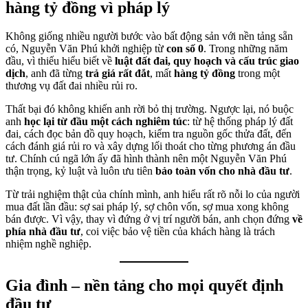
hàng tỷ đồng vì pháp lý
Không giống nhiều người bước vào bất động sản với nền tảng sẵn
có, Nguyễn Văn Phú khởi nghiệp từ
con số 0
. Trong những năm
đầu, vì thiếu hiểu biết về
luật đất đai, quy hoạch và cấu trúc giao
dịch
, anh đã từng
trả giá rất đắt
, mất
hàng tỷ đồng
trong một
thương vụ đất đai nhiều rủi ro.
Thất bại đó không khiến anh rời bỏ thị trường. Ngược lại, nó buộc
anh
học lại từ đầu một cách nghiêm túc
: từ hệ thống pháp lý đất
đai, cách đọc bản đồ quy hoạch, kiểm tra nguồn gốc thửa đất, đến
cách đánh giá rủi ro và xây dựng lối thoát cho từng phương án đầu
tư. Chính cú ngã lớn ấy đã hình thành nên một Nguyễn Văn Phú
thận trọng, kỷ luật và luôn ưu tiên
bảo toàn vốn cho nhà đầu tư
.
Từ trải nghiệm thật của chính mình, anh hiểu rất rõ nỗi lo của người
mua đất lần đầu: sợ sai pháp lý, sợ chôn vốn, sợ mua xong không
bán được. Vì vậy, thay vì đứng ở vị trí người bán, anh chọn đứng
về
phía nhà đầu tư
, coi việc bảo vệ tiền của khách hàng là trách
nhiệm nghề nghiệp.
Gia đình – nền tảng cho mọi quyết định
đầu tư