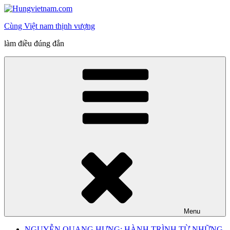
Skip
to
Cùng Việt nam thịnh vượng
content
làm điều đúng đắn
Menu
NGUYỄN QUANG HƯNG: HÀNH TRÌNH TỪ NHỮNG