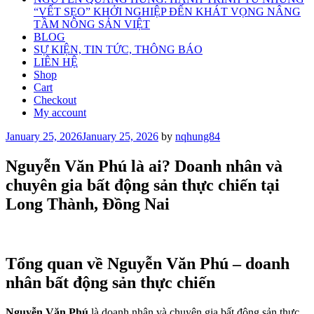
“VẾT SẸO” KHỞI NGHIỆP ĐẾN KHÁT VỌNG NÂNG
TẦM NÔNG SẢN VIỆT
BLOG
SỰ KIỆN, TIN TỨC, THÔNG BÁO
LIÊN HỆ
Shop
Cart
Checkout
My account
Posted
January 25, 2026
January 25, 2026
by
nqhung84
on
Nguyễn Văn Phú là ai? Doanh nhân và
chuyên gia bất động sản thực chiến tại
Long Thành, Đồng Nai
Tổng quan về Nguyễn Văn Phú – doanh
nhân bất động sản thực chiến
Nguyễn Văn Phú
là doanh nhân và chuyên gia bất động sản thực