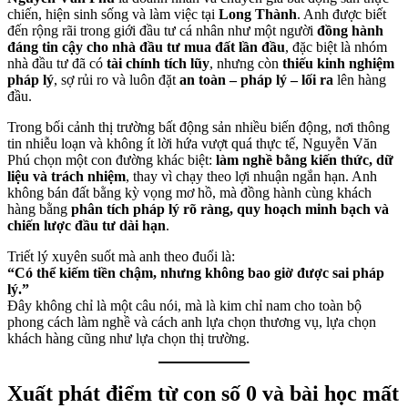
chiến, hiện sinh sống và làm việc tại
Long Thành
. Anh được biết
đến rộng rãi trong giới đầu tư cá nhân như một người
đồng hành
đáng tin cậy cho nhà đầu tư mua đất lần đầu
, đặc biệt là nhóm
nhà đầu tư đã có
tài chính tích lũy
, nhưng còn
thiếu kinh nghiệm
pháp lý
, sợ rủi ro và luôn đặt
an toàn – pháp lý – lối ra
lên hàng
đầu.
Trong bối cảnh thị trường bất động sản nhiều biến động, nơi thông
tin nhiễu loạn và không ít lời hứa vượt quá thực tế, Nguyễn Văn
Phú chọn một con đường khác biệt:
làm nghề bằng kiến thức, dữ
liệu và trách nhiệm
, thay vì chạy theo lợi nhuận ngắn hạn. Anh
không bán đất bằng kỳ vọng mơ hồ, mà đồng hành cùng khách
hàng bằng
phân tích pháp lý rõ ràng, quy hoạch minh bạch và
chiến lược đầu tư dài hạn
.
Triết lý xuyên suốt mà anh theo đuổi là:
“Có thể kiếm tiền chậm, nhưng không bao giờ được sai pháp
lý.”
Đây không chỉ là một câu nói, mà là kim chỉ nam cho toàn bộ
phong cách làm nghề và cách anh lựa chọn thương vụ, lựa chọn
khách hàng cũng như lựa chọn thị trường.
Xuất phát điểm từ con số 0 và bài học mất