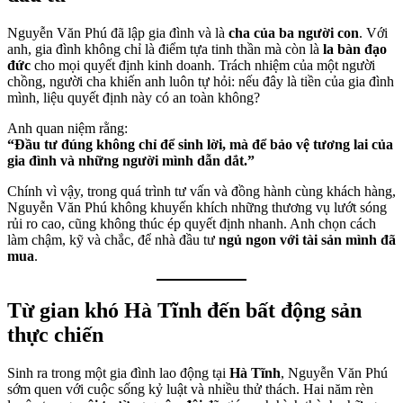
Nguyễn Văn Phú đã lập gia đình và là
cha của ba người con
. Với
anh, gia đình không chỉ là điểm tựa tinh thần mà còn là
la bàn đạo
đức
cho mọi quyết định kinh doanh. Trách nhiệm của một người
chồng, người cha khiến anh luôn tự hỏi: nếu đây là tiền của gia đình
mình, liệu quyết định này có an toàn không?
Anh quan niệm rằng:
“Đầu tư đúng không chỉ để sinh lời, mà để bảo vệ tương lai của
gia đình và những người mình dẫn dắt.”
Chính vì vậy, trong quá trình tư vấn và đồng hành cùng khách hàng,
Nguyễn Văn Phú không khuyến khích những thương vụ lướt sóng
rủi ro cao, cũng không thúc ép quyết định nhanh. Anh chọn cách
làm chậm, kỹ và chắc, để nhà đầu tư
ngủ ngon với tài sản mình đã
mua
.
Từ gian khó Hà Tĩnh đến bất động sản
thực chiến
Sinh ra trong một gia đình lao động tại
Hà Tĩnh
, Nguyễn Văn Phú
sớm quen với cuộc sống kỷ luật và nhiều thử thách. Hai năm rèn