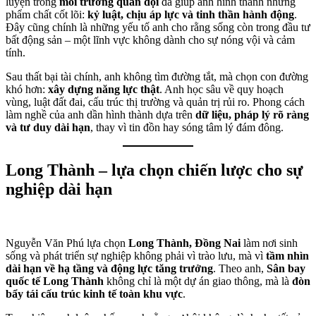
luyện trong
môi trường quân đội
đã giúp anh hình thành những
phẩm chất cốt lõi:
kỷ luật, chịu áp lực và tinh thần hành động
.
Đây cũng chính là những yếu tố anh cho rằng sống còn trong đầu tư
bất động sản – một lĩnh vực không dành cho sự nóng vội và cảm
tính.
Sau thất bại tài chính, anh không tìm đường tắt, mà chọn con đường
khó hơn:
xây dựng năng lực thật
. Anh học sâu về quy hoạch
vùng, luật đất đai, cấu trúc thị trường và quản trị rủi ro. Phong cách
làm nghề của anh dần hình thành dựa trên
dữ liệu, pháp lý rõ ràng
và tư duy dài hạn
, thay vì tin đồn hay sóng tâm lý đám đông.
Long Thành – lựa chọn chiến lược cho sự
nghiệp dài hạn
Nguyễn Văn Phú lựa chọn
Long Thành, Đồng Nai
làm nơi sinh
sống và phát triển sự nghiệp không phải vì trào lưu, mà vì
tầm nhìn
dài hạn về hạ tầng và động lực tăng trưởng
. Theo anh,
Sân bay
quốc tế Long Thành
không chỉ là một dự án giao thông, mà là
đòn
bẩy tái cấu trúc kinh tế toàn khu vực
.