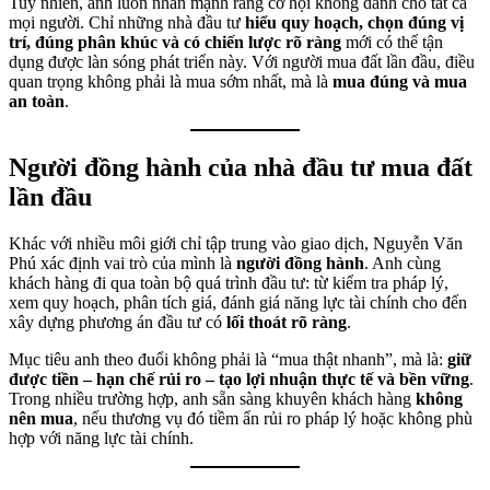
Tuy nhiên, anh luôn nhấn mạnh rằng cơ hội không dành cho tất cả
mọi người. Chỉ những nhà đầu tư
hiểu quy hoạch, chọn đúng vị
trí, đúng phân khúc và có chiến lược rõ ràng
mới có thể tận
dụng được làn sóng phát triển này. Với người mua đất lần đầu, điều
quan trọng không phải là mua sớm nhất, mà là
mua đúng và mua
an toàn
.
Người đồng hành của nhà đầu tư mua đất
lần đầu
Khác với nhiều môi giới chỉ tập trung vào giao dịch, Nguyễn Văn
Phú xác định vai trò của mình là
người đồng hành
. Anh cùng
khách hàng đi qua toàn bộ quá trình đầu tư: từ kiểm tra pháp lý,
xem quy hoạch, phân tích giá, đánh giá năng lực tài chính cho đến
xây dựng phương án đầu tư có
lối thoát rõ ràng
.
Mục tiêu anh theo đuổi không phải là “mua thật nhanh”, mà là:
giữ
được tiền – hạn chế rủi ro – tạo lợi nhuận thực tế và bền vững
.
Trong nhiều trường hợp, anh sẵn sàng khuyên khách hàng
không
nên mua
, nếu thương vụ đó tiềm ẩn rủi ro pháp lý hoặc không phù
hợp với năng lực tài chính.