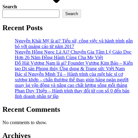
Search
Search
Recent Posts
Nguyễn Khải Mỹ là ai? Tiểu sử, công việc và hành trình gắn
bó với quảng cáo từ năm 2017
Nguyễn Hồng Ngọc Là Ai? Chuyên Gia Tâm Lý Giáo Dục
Hơn 26 Năm Đồng Hành Cùng Cha Mẹ Việt
Đỗ Hải Vương Nam là ai? Founder Vương Kim Bảo – Kiến
tạo Di sản Phong thủy Ứng dụng & Trang sức Việt Nam
Bác sĩ Nguyễn Minh Tú – Hành trình của một bác sĩ cơ
xương khớp – chấn thương thể thao giúp hàng ngàn người
quay lại vận động và nâng cao chất lượng sống mỗi tháng
Phan Duy Thiệp – Hành trình thay đổi từ con số 0 đến bản
lĩnh doanh nhân tự lập
Recent Comments
No comments to show.
Archives